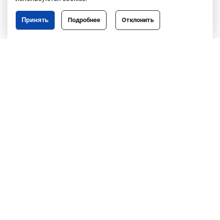
Принять
Подробнее
Отклонить
Республика Беларусь,
246050, г. Гомель,
пр. Ленина, 3
пн-пт, 8.30-17.30,
обед 13.00-14.00
8 (0232)50-63-44
факс: 50-67-76
info@gomeloblim.gov.by
Создание сайта: