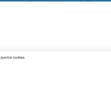
зуются cookies.
пн-пт, 8.30-17.30,
8 (0232)50-63-44
inf
обед 13.00-14.00
факс: 50-67-76