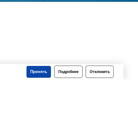
Принять
Подробнее
Отклонить
o@gomeloblim.gov.by
Создание сайта: