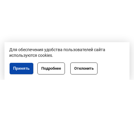
Для обеспечения удобства пользователей сайта
используются cookies.
Принять
Подробнее
Отклонить
Республика Беларусь,
246050, г. Гомель,
пр. Ленина, 3
пн-пт, 8.30-17.30,
обед 13.00-14.00
8 (0232)50-63-44