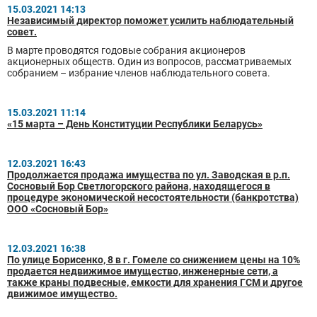
15.03.2021 14:13
Независимый директор поможет усилить наблюдательный
совет.
В марте проводятся годовые собрания акционеров
акционерных обществ. Один из вопросов, рассматриваемых
собранием – избрание членов наблюдательного совета.
15.03.2021 11:14
«15 марта – День Конституции Республики Беларусь»
12.03.2021 16:43
Продолжается продажа имущества по ул. Заводская в р.п.
Сосновый Бор Светлогорского района, находящегося в
процедуре экономической несостоятельности (банкротства)
ООО «Сосновый Бор»
12.03.2021 16:38
По улице Борисенко, 8 в г. Гомеле со снижением цены на 10%
продается недвижимое имущество, инженерные сети, а
также краны подвесные, емкости для хранения ГСМ и другое
движимое имущество.