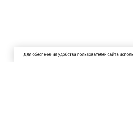
Для обеспечения удобства пользователей сайта исполь
Республика Беларусь,
246050, г. Гомель,
пр. Ленина, 3