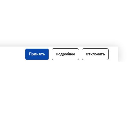
Принять
Подробнее
Отклонить
o@gomeloblim.gov.by
Создание сайта: