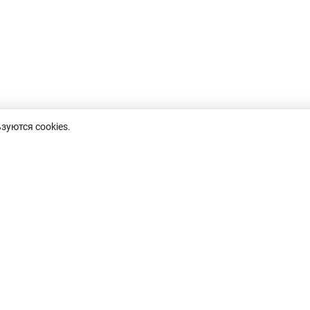
зуются cookies.
пн-пт, 8.30-17.30,
8 (0232)50-63-44
inf
обед 13.00-14.00
факс: 50-67-76