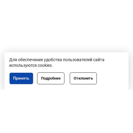
Для обеспечения удобства пользователей сайта
используются cookies.
Принять
Подробнее
Отклонить
Республика Беларусь,
246050, г. Гомель,
пр. Ленина, 3
пн-пт, 8.30-17.30,
обед 13.00-14.00