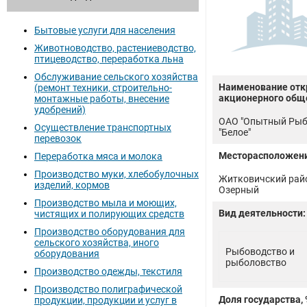
Бытовые услуги для населения
Животноводство, растениеводство,
птицеводство, переработка льна
Обслуживание сельского хозяйства
Наименование отк
(ремонт техники, строительно-
акционерного общ
монтажные работы, внесение
удобрений)
ОАО "Опытный Рыб
Осуществление транспортных
"Белое"
перевозок
Месторасположени
Переработка мяса и молока
Производство муки, хлебобулочных
Житковичский райо
изделий, кормов
Озерный
Производство мыла и моющих,
Вид деятельности:
чистящих и полирующих средств
Производство оборудования для
сельского хозяйства, иного
Рыбоводство и
оборудования
рыболовство
Производство одежды, текстиля
Производство полиграфической
Доля государства, 
продукции, продукции и услуг в