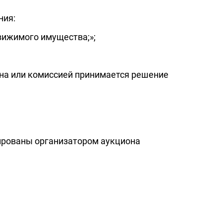
ния:
вижимого имущества;»;
она или комиссией принимается решение
ированы организатором аукциона