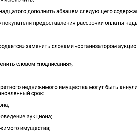
иннадцатого дополнить абзацем следующего содержа
 покупателя предоставления рассрочки оплаты нед
продается» заменить словами «организатором аукци
менить словом «подписания»;
нкретного недвижимого имущества могут быть аннул
тановленный срок:
она;
роведение аукциона;
ижимого имущества;