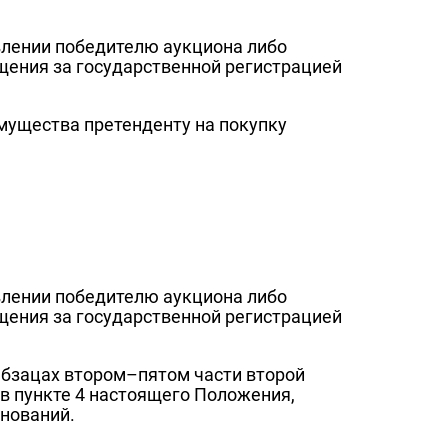
влении победителю аукциона либо
щения за государственной регистрацией
ущества претенденту на покупку
влении победителю аукциона либо
щения за государственной регистрацией
абзацах втором–пятом части второй
в пункте 4 настоящего Положения,
снований.