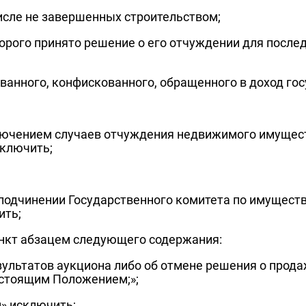
исле не завершенных строительством;
рого принято решение о его отчуждении для после
ванного, конфискованного, обращенного в доход гос
сключением случаев отчуждения недвижимого имущес
сключить;
 подчинении Государственного комитета по имуществ
ить;
ункт абзацем следующего содержания:
зультатов аукциона либо об отмене решения о прод
астоящим Положением;»;
м» исключить;