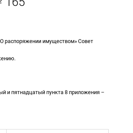
№ 165
0 «О распоряжении имуществом» Совет
жению.
тый и пятнадцатый пункта 8 приложения –