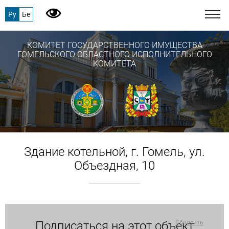
Ру
Бе
КОМИТЕТ ГОСУДАРСТВЕННОГО ИМУЩЕСТВА
ГОМЕЛЬСКОГО ОБЛАСТНОГО ИСПОЛНИТЕЛЬНОГО
КОМИТЕТА
Здание котельной, г. Гомель, ул.
Объездная, 10
Подписаться на этот объект
Сбросить