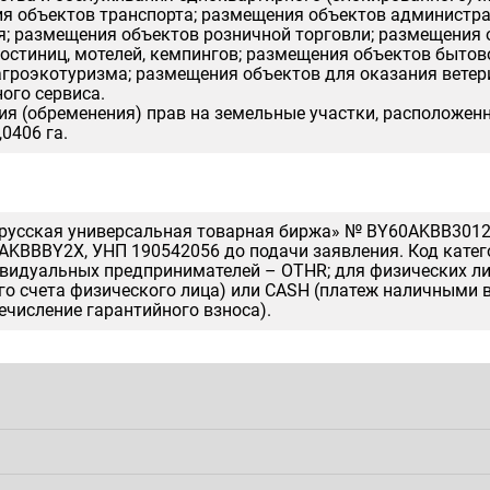
я объектов транспорта; размещения объектов администрат
я; размещения объектов розничной торговли; размещения 
гостиниц, мотелей, кемпингов; размещения объектов быто
агроэкотуризма; размещения объектов для оказания ветер
ого сервиса.
ия (обременения) прав на земельные участки, расположенн
0406 га.
русская универсальная товарная биржа» № BY60AKBB3012
 AKBBBY2X, УНП 190542056 до подачи заявления. Код кате
ивидуальных предпринимателей – OTHR; для физических лиц
о счета физического лица) или CASH (платеж наличными в
ечисление гарантийного взноса).