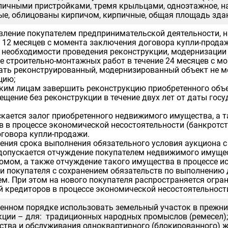
пичными пристройками, тремя крыльцами, одноэтажное, н
е, облицованы кирпичом, кирпичные, общая площадь здания
вление покупателем предпринимательской деятельности, н
е 12 месяцев с момента заключения договора купли-продаж
ае необходимости проведения реконструкции, модернизации
е строительно-монтажных работ в течение 24 месяцев с м
ать реконструированный, модернизированный объект не мен
цию;
ским лицам завершить реконструкцию приобретенного объе
щение без реконструкции в течение двух лет от даты госу
скается залог приобретенного недвижимого имущества, а т
в в процессе экономической несостоятельности (банкротс
оговора купли-продажи.
ния срока выполнения обязательного условия аукциона с 
 допускается отчуждение покупателем недвижимого имуще
омом, а также отчуждение такого имущества в процессе и
и покупателя с сохранением обязательств по выполнению 
м. При этом на нового покупателя распространяется огра
й кредиторов в процессе экономической несостоятельности
енном порядке использовать земельный участок в прежних 
кции – для: традиционных народных промыслов (ремесел)
ьства и обслуживания одноквартирного (блокированного) 