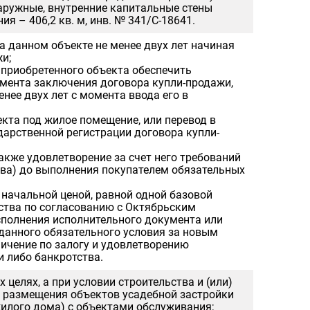
аружные, внутренние капитальные стены
 – 406,2 кв. м, инв. № 341/С-18641.
а данном объекте не менее двух лет начиная
и;
 приобретенного объекта обеспечить
омента заключения договора купли-продажи,
ее двух лет с момента ввода его в
кта под жилое помещение, или перевод в
дарственной регистрации договора купли-
акже удовлетворение за счет него требований
тва) до выполнения покупателем обязательных
начальной ценой, равной одной базовой
ства по согласованию с Октябрьским
сполнения исполнительного документа или
данного обязательного условия за новым
ничение по залогу и удовлетворению
 либо банкротства.
целях, а при условии строительства и (или)
; размещения объектов усадебной застройки
жилого дома) с объектами обслуживания;