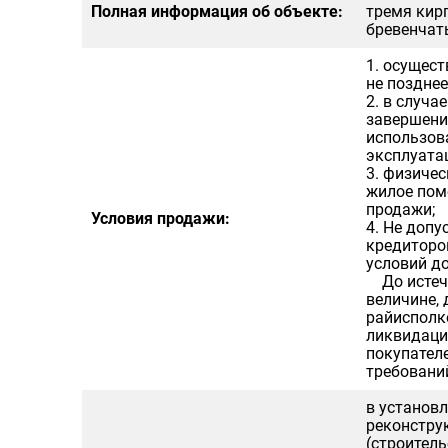
Полная информация об объекте:
тремя кир
бревенчаты
1. осущест
не поздне
2. в случ
завершени
использов
эксплуата
3. физиче
жилое поме
продажи;
Условия продажи:
4. Не допу
кредиторо
условий д
До истече
величине,
райисполк
ликвидаци
покупателе
требовани
в установл
реконстру
(строител