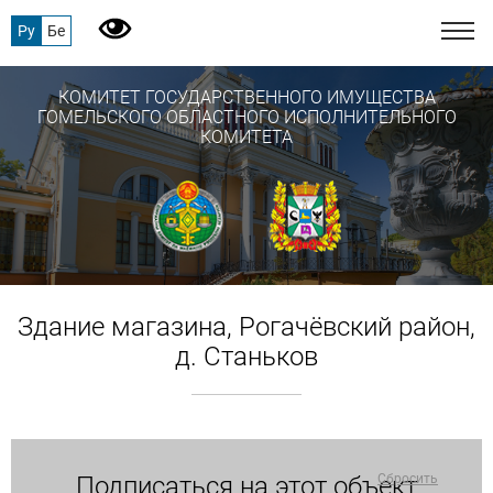
Ру
Бе
КОМИТЕТ ГОСУДАРСТВЕННОГО ИМУЩЕСТВА
ГОМЕЛЬСКОГО ОБЛАСТНОГО ИСПОЛНИТЕЛЬНОГО
КОМИТЕТА
Здание магазина, Рогачёвский район,
д. Станьков
Подписаться на этот объект
Сбросить