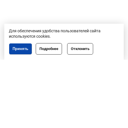
Для обеспечения удобства пользователей сайта
используются cookies.
Принять
Подробнее
Отклонить
Республика Беларусь,
246050, г. Гомель,
пр. Ленина, 3
пн-пт, 8.30-17.30,
обед 13.00-14.00
8 (0232)50-63-44
факс: 50-67-76
info@gomeloblim.gov.by