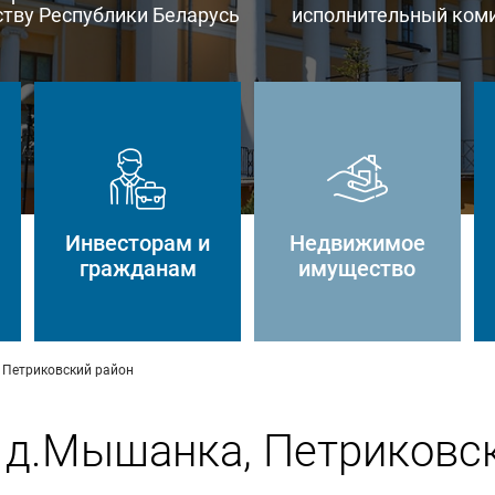
тву Республики Беларусь
исполнительный ком
Инвесторам и
Недвижимое
гражданам
имущество
 Петриковский район
 д.Мышанка, Петриковс