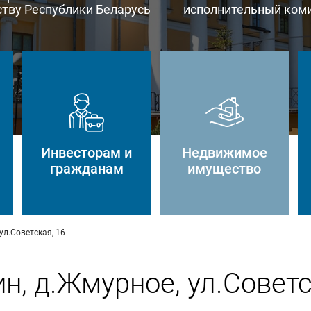
тву Республики Беларусь
исполнительный ком
Инвесторам и
Недвижимое
гражданам
имущество
ул.Советская, 16
н, д.Жмурное, ул.Советс