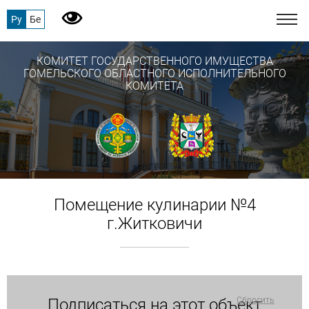
Ру
Бе
КОМИТЕТ ГОСУДАРСТВЕННОГО ИМУЩЕСТВА
ГОМЕЛЬСКОГО ОБЛАСТНОГО ИСПОЛНИТЕЛЬНОГО
КОМИТЕТА
Помещение кулинарии №4
г.Житковичи
Подписаться на этот объект
Сбросить