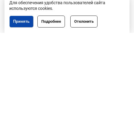
Для обеспечения удобства пользователей сайта
используются cookies.
Принять
Подробнее
Отклонить
Республика Беларусь,
246050, г. Гомель,
пр. Ленина, 3
пн-пт, 8.30-17.30,
обед 13.00-14.00
8 (0232)50-63-44
факс: 50-67-76
info@gomeloblim.gov.by
Создание сайта: