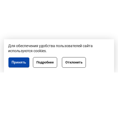
Для обеспечения удобства пользователей сайта
используются cookies.
Принять
Подробнее
Отклонить
Республика Беларусь,
246050, г. Гомель,
пр. Ленина, 3
пн-пт, 8.30-17.30,
обед 13.00-14.00
8 (0232)50-63-44