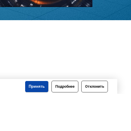
Принять
Подробнее
Отклонить
o@gomeloblim.gov.by