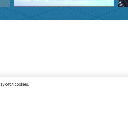
зуются cookies.
пн-пт, 8.30-17.30,
8 (0232)50-63-44
inf
обед 13.00-14.00
факс: 50-67-76