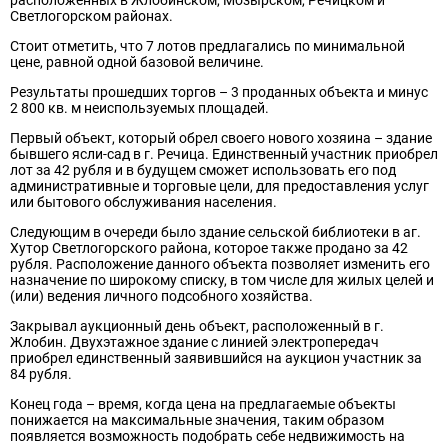
расположенных в Жлобинском, Мозырском, Речицком и
Светлогорском районах.
Стоит отметить, что 7 лотов предлагались по минимальной
цене, равной одной базовой величине.
Результаты прошедших торгов – 3 проданных объекта и минус
2 800 кв. м неиспользуемых площадей.
Первый объект, который обрел своего нового хозяина – здание
бывшего ясли-сад в г. Речица. Единственный участник приобрел
лот за 42 рубля и в будущем сможет использовать его под
административные и торговые цели, для предоставления услуг
или бытового обслуживания населения.
Следующим в очереди было здание сельской библиотеки в аг.
Хутор Светлогорского района, которое также продано за 42
рубля. Расположение данного объекта позволяет изменить его
назначение по широкому списку, в том числе для жилых целей и
(или) ведения личного подсобного хозяйства.
Закрывал аукционный день объект, расположенный в г.
Жлобин. Двухэтажное здание с линией электропередач
приобрел единственный заявившийся на аукцион участник за
84 рубля.
Конец года – время, когда цена на предлагаемые объекты
понижается на максимальные значения, таким образом
появляется возможность подобрать себе недвижимость на