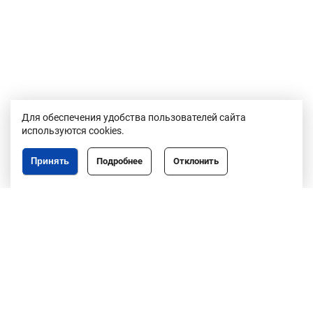
Для обеспечения удобства пользователей сайта
используются cookies.
Принять
Подробнее
Отклонить
Республика Беларусь,
246050, г. Гомель,
пр. Ленина, 3
пн-пт, 8.30-17.30,
обед 13.00-14.00
8 (0232)50-63-44