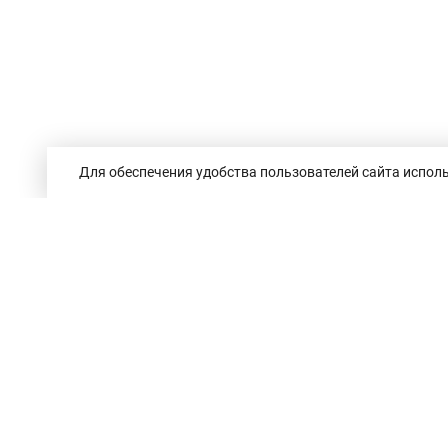
Для обеспечения удобства пользователей сайта исполь
Республика Беларусь,
246050, г. Гомель,
пр. Ленина, 3