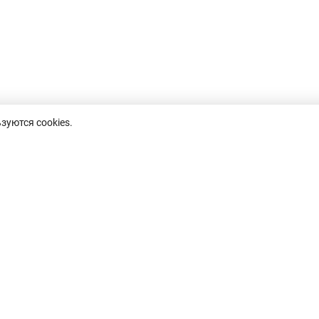
зуются cookies.
пн-пт, 8.30-17.30,
8 (0232)50-63-44
inf
обед 13.00-14.00
факс: 50-67-76