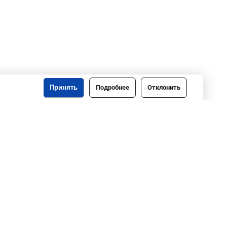
Принять
Подробнее
Отклонить
o@gomeloblim.gov.by
Создание сайта: