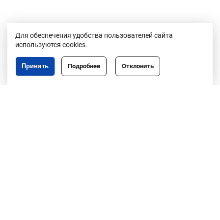
Для обеспечения удобства пользователей сайта
используются cookies.
Принять
Подробнее
Отклонить
Республика Беларусь,
246050, г. Гомель,
пр. Ленина, 3
пн-пт, 8.30-17.30,
обед 13.00-14.00
8 (0232)50-63-44
факс: 50-67-76
info@gomeloblim.gov.by