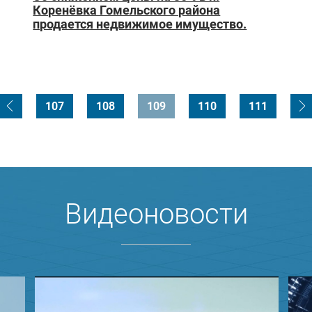
Коренёвка Гомельского района
продается недвижимое имущество.
107
108
109
110
111
Видеоновости