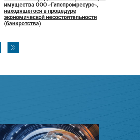
имущества ООО «Гипспромресурс»,
находящегося в процедуре
экономической несостоятельности
(банкротства)