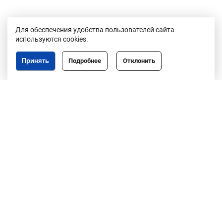
Для обеспечения удобства пользователей сайта
используются cookies.
Принять
Подробнее
Отклонить
Республика Беларусь,
246050, г. Гомель,
пр. Ленина, 3
пн-пт, 8.30-17.30,
обед 13.00-14.00
8 (0232)50-63-44
факс: 50-67-76
info@gomeloblim.gov.by