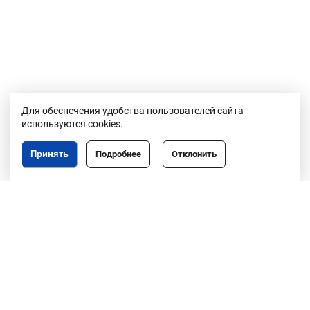
Для обеспечения удобства пользователей сайта
используются cookies.
Принять
Подробнее
Отклонить
Республика Беларусь,
246050, г. Гомель,
пр. Ленина, 3
пн-пт, 8.30-17.30,
обед 13.00-14.00
8 (0232)50-63-44
факс: 50-67-76